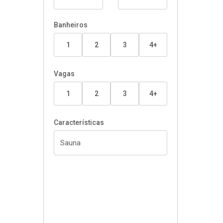
Banheiros
1
2
3
4+
Vagas
1
2
3
4+
Características