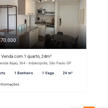
470.000
 à Venda com 1 quarto, 24m²
nida Ibijaú, 364 - Indianópolis, São Paulo-SP
rto
1 Banheiro
1 Vaga
24 m²
informações