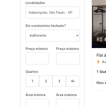
Localidades
Em condomínio fechado?
R$ 
Preço mínimo
Preço máximo
Flat
Ave
1 Qua
Quartos
1
2
3
4+
Mais 
Área mínima
Área máxima