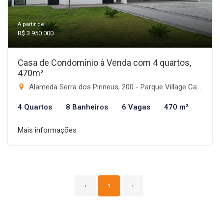
A partir de:
R$ 3.950.000
Casa de Condomínio à Venda com 4 quartos,
470m²
Alameda Serra dos Pirineus, 200 - Parque Village Castelo, Itu-SP
4 Quartos
8 Banheiros
6 Vagas
470 m²
Mais informações
‹
1
›