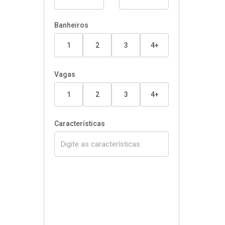
Banheiros
1
2
3
4+
Vagas
1
2
3
4+
Características