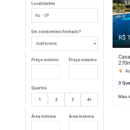
Localidades
Em condomínio fechado?
R$ 
Casa
Preço mínimo
Preço máximo
270
Ala
3 Qua
Quartos
Mais 
1
2
3
4+
Área mínima
Área máxima