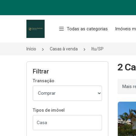
Página inicial
Todas as categorias
Imóveis m
Início
Casas à venda
Itu/SP
2 Ca
Filtrar
Transação
Ordenar
Tipos de imóvel