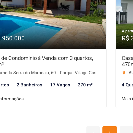
A parti
1.950.000
R$ 
 de Condomínio à Venda com 3 quartos,
Casa
m²
470
meda Serra do Maracaju, 60 - Parque Village Castelo, Itu-SP
Ala
rtos
2 Banheiros
17 Vagas
270 m²
4 Qu
informações
Mais 