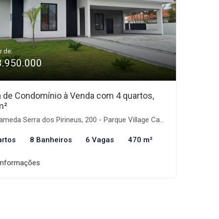
r de:
3.950.000
 de Condomínio à Venda com 4 quartos,
m²
meda Serra dos Pirineus, 200 - Parque Village Castelo, Itu-SP
artos
8 Banheiros
6 Vagas
470 m²
informações