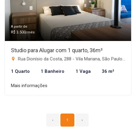
A partir de:
R$ 3.500
/mês
Studio para Alugar com 1 quarto, 36m²
Rua Dionísio da Costa, 288 - Vila Mariana, São Paulo-SP
1 Quarto
1 Banheiro
1 Vaga
36 m²
Mais informações
‹
1
›