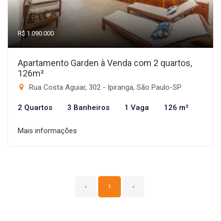
R$ 1.090.000
Apartamento Garden à Venda com 2 quartos,
126m²
Rua Costa Aguiar, 302 - Ipiranga, São Paulo-SP
2 Quartos
3 Banheiros
1 Vaga
126 m²
Mais informações
‹
1
›