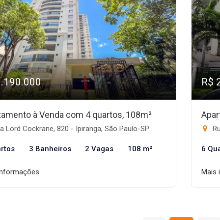
1.190.000
R$ 
tamento à Venda com 4 quartos, 108m²
Apar
 Lord Cockrane, 820 - Ipiranga, São Paulo-SP
Ru
rtos
3 Banheiros
2 Vagas
108 m²
6 Qu
informações
Mais 