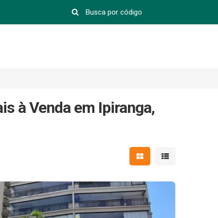
s à Venda em Ipiranga,
Mostrar resultados em 
Mostrar resultad