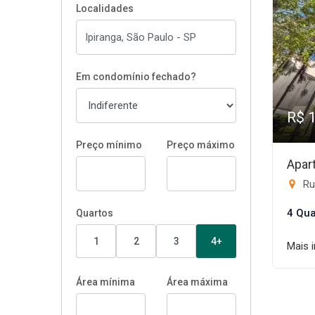
Localidades
Em condomínio fechado?
R$ 
Preço mínimo
Preço máximo
Apar
Rua
4 Qua
Quartos
1
2
3
4+
Mais 
Área mínima
Área máxima