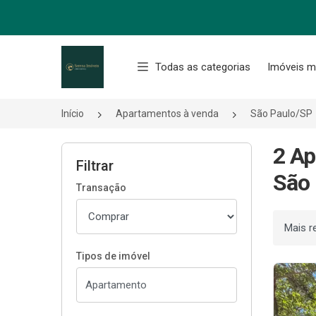
Página inicial
Todas as categorias
Imóveis m
Início
Apartamentos à venda
São Paulo/SP
2 Ap
Filtrar
São 
Transação
Ordenar
Tipos de imóvel