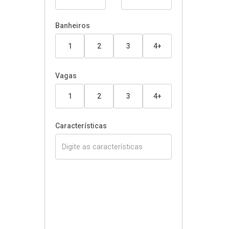
Banheiros
1
2
3
4+
Vagas
1
2
3
4+
Características