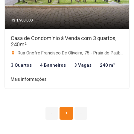
R$ 1.900.000
Casa de Condomínio à Venda com 3 quartos,
240m²
Rua Onofre Francisco De Oliveira, 75 - Praia do Paúba, São Sebastião-SP
3 Quartos
4 Banheiros
3 Vagas
240 m²
Mais informações
‹
1
›