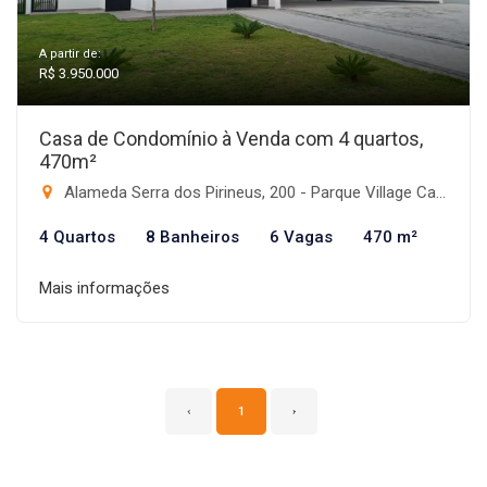
A partir de:
R$ 3.950.000
Casa de Condomínio à Venda com 4 quartos,
470m²
Alameda Serra dos Pirineus, 200 - Parque Village Castelo, Itu-SP
4 Quartos
8 Banheiros
6 Vagas
470 m²
Mais informações
‹
1
›