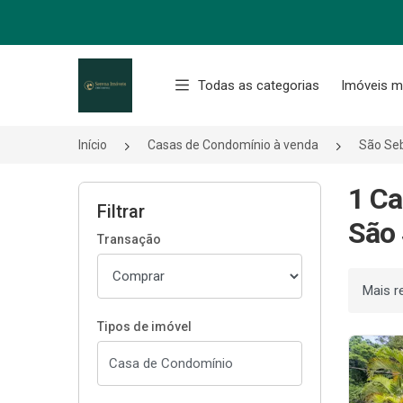
Página inicial
Todas as categorias
Imóveis m
Início
Casas de Condomínio à venda
São Se
1 Ca
Filtrar
São 
Transação
Ordenar
Tipos de imóvel