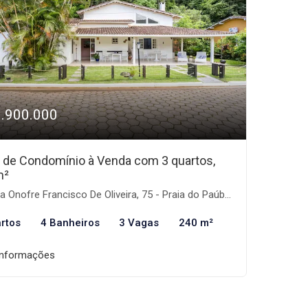
1.900.000
 de Condomínio à Venda com 3 quartos,
m²
Onofre Francisco De Oliveira, 75 - Praia do Paúba, São Sebastião-SP
rtos
4 Banheiros
3 Vagas
240 m²
informações