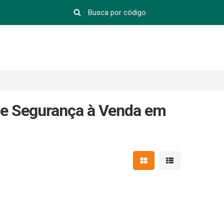
de Segurança à Venda em
Mostrar resultados em 
Mostrar resultad