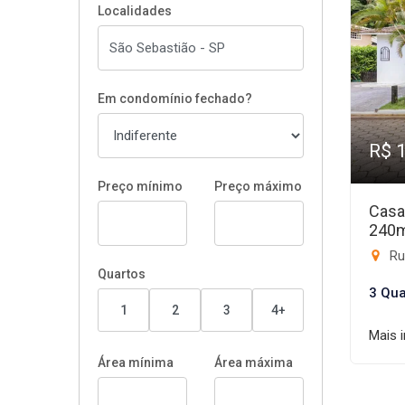
Localidades
Em condomínio fechado?
R$ 
Preço mínimo
Preço máximo
Casa
240
Rua 
Quartos
3 Qua
1
2
3
4+
Mais 
Área mínima
Área máxima