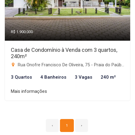
R$ 1.900.000
Casa de Condomínio à Venda com 3 quartos,
240m²
Rua Onofre Francisco De Oliveira, 75 - Praia do Paúba, São Sebastião-SP
3 Quartos
4 Banheiros
3 Vagas
240 m²
Mais informações
‹
1
›