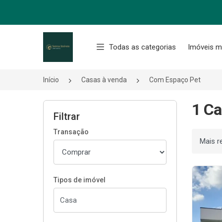
Página inicial
Todas as categorias
Imóveis m
Início
Casas à venda
Com Espaço Pet
1 Ca
Filtrar
Transação
Ordenar
Tipos de imóvel