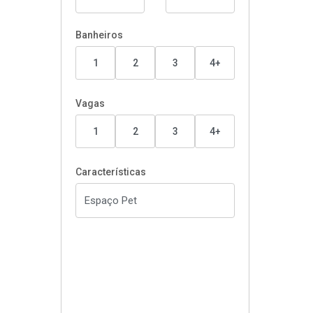
Banheiros
1
2
3
4+
Vagas
1
2
3
4+
Características