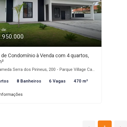
r de:
3.950.000
 de Condomínio à Venda com 4 quartos,
m²
meda Serra dos Pirineus, 200 - Parque Village Castelo, Itu-SP
rtos
8 Banheiros
6 Vagas
470 m²
informações