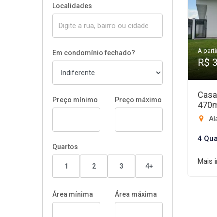
Localidades
A parti
Em condomínio fechado?
R$ 
Casa
Preço mínimo
Preço máximo
470
Ala
4 Qua
Quartos
Mais 
1
2
3
4+
Área mínima
Área máxima