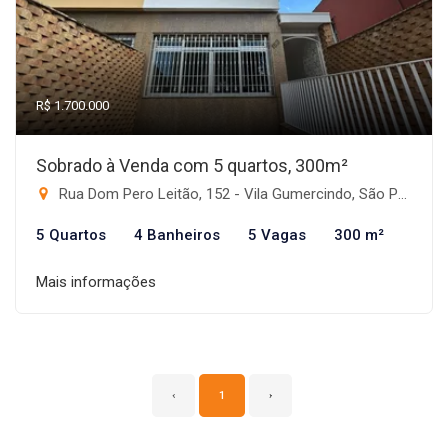
R$ 1.700.000
Sobrado à Venda com 5 quartos, 300m²
Rua Dom Pero Leitão, 152 - Vila Gumercindo, São Paulo-SP
5 Quartos
4 Banheiros
5 Vagas
300 m²
Mais informações
‹
1
›