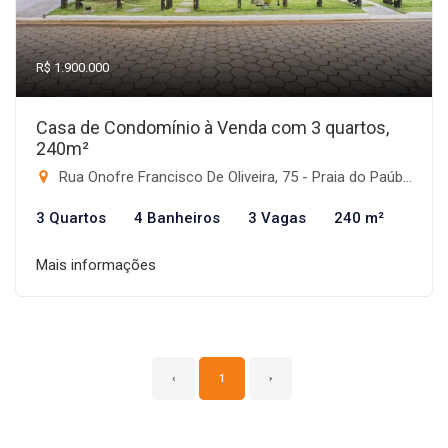
R$ 1.900.000
Casa de Condomínio à Venda com 3 quartos,
240m²
Rua Onofre Francisco De Oliveira, 75 - Praia do Paúba, São Sebastião-SP
3 Quartos
4 Banheiros
3 Vagas
240 m²
Mais informações
‹
1
›