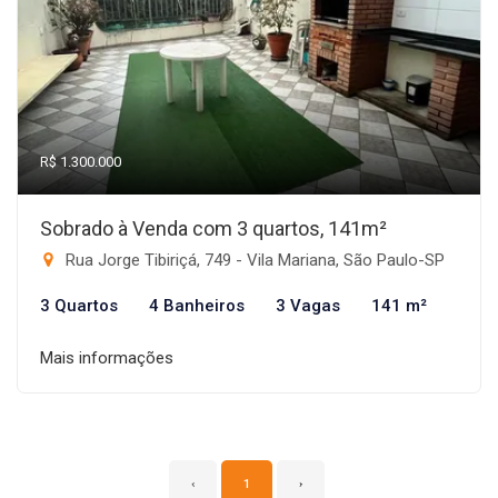
R$ 1.300.000
Sobrado à Venda com 3 quartos, 141m²
Rua Jorge Tibiriçá, 749 - Vila Mariana, São Paulo-SP
3 Quartos
4 Banheiros
3 Vagas
141 m²
Mais informações
‹
1
›