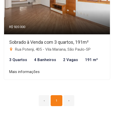
R$ 920.000
Sobrado à Venda com 3 quartos, 191m²
Rua Potenji, 405 - Vila Mariana, São Paulo-SP
3 Quartos
4 Banheiros
2 Vagas
191 m²
Mais informações
‹
1
›