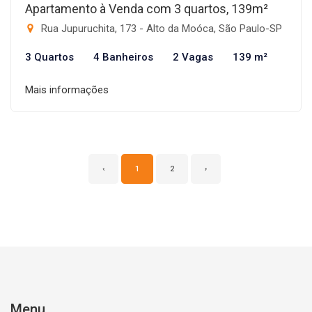
Apartamento à Venda com 3 quartos, 139m²
Rua Jupuruchita, 173 - Alto da Moóca, São Paulo-SP
3 Quartos
4 Banheiros
2 Vagas
139 m²
Mais informações
‹
1
2
›
Menu